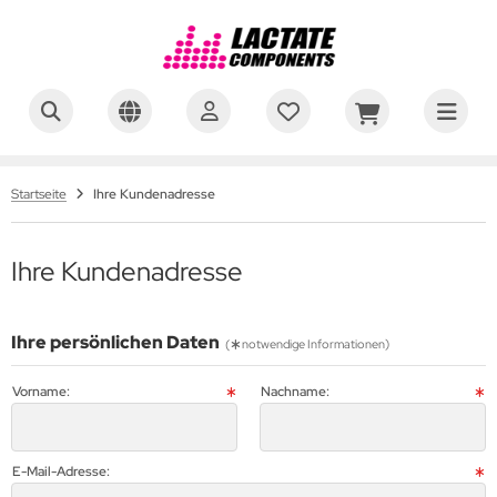
on Lab GmbH
 Braun Melsungen AG
Startseite
Ihre Kundenadresse
lich & Habel
Ihre Kundenadresse
F-diagnostic GmbH
sics GmbH
Ihre persönlichen Daten
(
notwendige Informationen)
WEN MUMFORD GmbH
Vorname:
Nachname:
rstedt AG & Co. KG
E-Mail-Adresse: