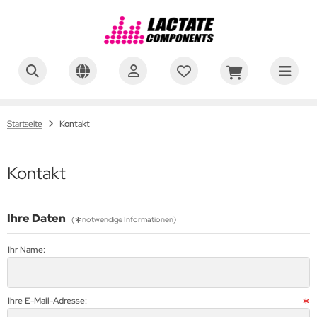
on Lab GmbH
 Braun Melsungen AG
Startseite
Kontakt
lich & Habel
Kontakt
F-diagnostic GmbH
sics GmbH
Ihre Daten
(
notwendige Informationen)
WEN MUMFORD GmbH
Ihr Name:
rstedt AG & Co. KG
Ihre E-Mail-Adresse: